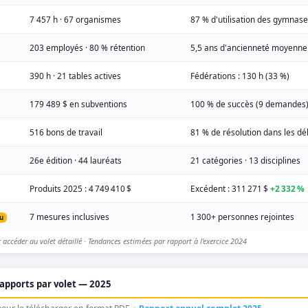
7 457 h · 67 organismes
87 % d'utilisation des gymnas
203 employés · 80 % rétention
5,5 ans d'ancienneté moyenne
390 h · 21 tables actives
Fédérations : 130 h (33 %)
179 489 $ en subventions
100 % de succès (9 demandes
516 bons de travail
81 % de résolution dans les dé
26e édition · 44 lauréats
21 catégories · 13 disciplines
Produits 2025 : 4 749 410 $
Excédent : 311 271 $
+2 332 %
7 mesures inclusives
1 300+ personnes rejointes
u
 accéder au volet détaillé · Tendances estimées par rapport à l'exercice 2024
rapports par volet — 2025