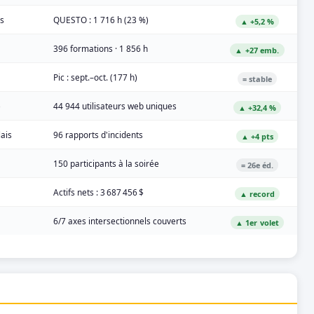
es
QUESTO : 1 716 h (23 %)
▲ +5,2 %
396 formations · 1 856 h
▲ +27 emb.
Pic : sept.–oct. (177 h)
= stable
)
44 944 utilisateurs web uniques
▲ +32,4 %
lais
96 rapports d'incidents
▲ +4 pts
150 participants à la soirée
= 26e éd.
Actifs nets : 3 687 456 $
▲ record
6/7 axes intersectionnels couverts
▲ 1er volet