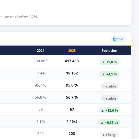
e sur les résultats 2025
CSV
2024
2025
Évolution
380 065
417 433
▲ +9,8 %
17 440
18 162
▲ +4,1 %
95,7 %
95,0 %
= stable
56,8 %
56,7 %
= stable
59
67
▲ +13,6 %
4,1/5
4,45/5
▲ +0,35 pt
245
203
● réorg.