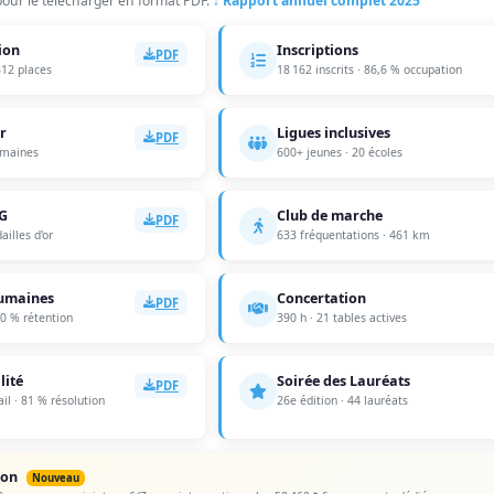
pour le télécharger en format PDF.
↓ Rapport annuel complet 2025
ion
Inscriptions
PDF
812 places
18 162 inscrits · 86,6 % occupation
r
Ligues inclusives
PDF
emaines
600+ jeunes · 20 écoles
G
Club de marche
PDF
ailles d'or
633 fréquentations · 461 km
humaines
Concertation
PDF
0 % rétention
390 h · 21 tables actives
lité
Soirée des Lauréats
PDF
il · 81 % résolution
26e édition · 44 lauréats
ion
Nouveau