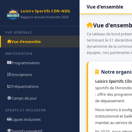
Vue d'ensemble
Loisirs Sportifs CDN–NDG
Rapport annuel d'activités 2025
Vue d'ensemb
VUE GÉNÉRALE
Ce tableau de bord présent
terminant le 31 décembre 
Vue d'ensemble
dynamisme de la communa
équipes, nos partenaires e
PARTICIPATION
Programmation
Notre organi
Inscriptions
Loisirs Sportifs C
Fréquentations
sportifs de l'Arrond
: offrir des programm
Camps de jour
de dépassement.
Nous tenons à soulign
SPORTS ET INCLUSION
institutionnel et bai
Ligues inclusives
mandat au service d
Sportif compétitif
En 2025, nous géro