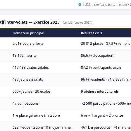
† 2024 : emplois créés sur l'année · 20
tif inter-volets — Exercice 2025
(tendances vs 2024)
Indicateur principal
Résultat clé 1
2 018 cours offerts
20 812 places · 87,3 % remplis
18 162 inscrits
86,6 % d'occupation
417 433 visites totales
87,2 % participants actifs
487 jeunes inscrits
96 % résidents · 71 aides finan
600+ jeunes · 20 écoles
9 ateliers interculturels
47 compétitions
~2 500 participations · 500+ m
1re place générale (natation)
6 or + 1 argent + 2 bronze
633 fréquentations · 9 moy./marche
461 km parcourus · 74 marche