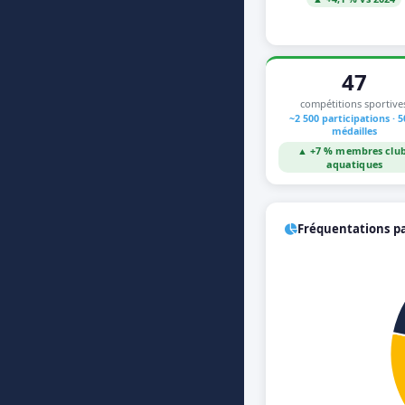
47
compétitions sportive
~2 500 participations · 
médailles
▲ +7 % membres clu
aquatiques
Fréquentations par