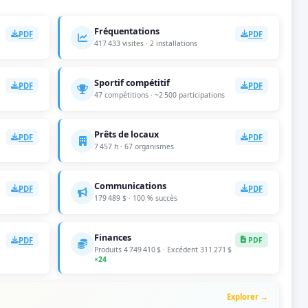
Fréquentations
PDF
PDF
417 433 visites · 2 installations
Sportif compétitif
PDF
PDF
47 compétitions · ~2 500 participations
Prêts de locaux
PDF
PDF
7 457 h · 67 organismes
Communications
PDF
PDF
179 489 $ · 100 % succès
Finances
PDF
PDF
Produits 4 749 410 $ · Excédent 311 271 $
×24
Explorer →