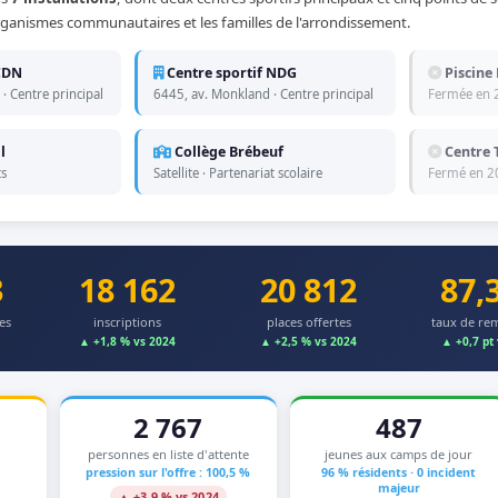
 organismes communautaires et les familles de l'arrondissement.
 CDN
Centre sportif NDG
Piscine 
· Centre principal
6445, av. Monkland · Centre principal
Fermée en 2
l
Collège Brébeuf
Centre 
ts
Satellite · Partenariat scolaire
Fermé en 2
3
18 162
20 812
87,
es
inscriptions
places offertes
taux de re
▲ +1,8 % vs 2024
▲ +2,5 % vs 2024
▲ +0,7 pt
2 767
487
personnes en liste d'attente
jeunes aux camps de jour
pression sur l'offre : 100,5 %
96 % résidents · 0 incident
majeur
▲ +3,9 % vs 2024