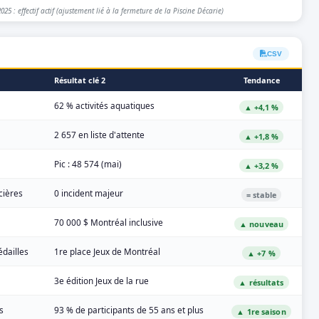
25 : effectif actif (ajustement lié à la fermeture de la Piscine Décarie)
CSV
Résultat clé 2
Tendance
62 % activités aquatiques
▲ +4,1 %
2 657 en liste d'attente
▲ +1,8 %
Pic : 48 574 (mai)
▲ +3,2 %
cières
0 incident majeur
= stable
70 000 $ Montréal inclusive
▲ nouveau
édailles
1re place Jeux de Montréal
▲ +7 %
3e édition Jeux de la rue
▲ résultats
s
93 % de participants de 55 ans et plus
▲ 1re saison