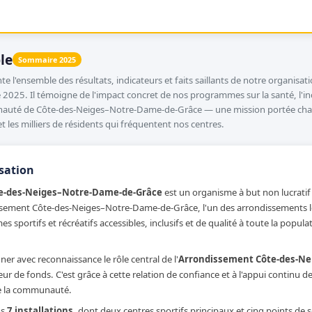
le
Sommaire 2025
e l'ensemble des résultats, indicateurs et faits saillants de notre organisati
2025. Il témoigne de l'impact concret de nos programmes sur la santé, l'incl
uté de Côte-des-Neiges–Notre-Dame-de-Grâce — une mission portée chaq
t les milliers de résidents qui fréquentent nos centres.
sation
ôte-des-Neiges–Notre-Dame-de-Grâce
est un organisme à but non lucratif 
issement Côte-des-Neiges–Notre-Dame-de-Grâce, l'un des arrondissements les
es sportifs et récréatifs accessibles, inclusifs et de qualité à toute la popu
er avec reconnaissance le rôle central de l'
Arrondissement Côte-des-Ne
lleur de fonds. C'est grâce à cette relation de confiance et à l'appui contin
e la communauté.
ns
7 installations
, dont deux centres sportifs principaux et cinq points de se