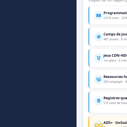
Cliquez sur un rapport 
Programmat
2 018 cours · 20 
Camps de jou
487 jeunes · 8 s
Jeux CDN–ND
1re place · 6 méd
Ressources 
203 employés · 8
Registres qua
516 bons de trava
ADS+ · Inclus