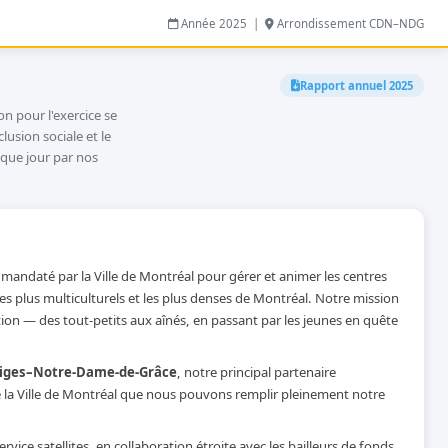
Année 2025 |
Arrondissement CDN–NDG
Rapport annuel 2025
on pour l'exercice se
usion sociale et le
ue jour par nos
mandaté par la Ville de Montréal pour gérer et animer les centres
 plus multiculturels et les plus denses de Montréal. Notre mission
lation — des tout-petits aux aînés, en passant par les jeunes en quête
iges–Notre-Dame-de-Grâce
, notre principal partenaire
u de la Ville de Montréal que nous pouvons remplir pleinement notre
rvice satellites, en collaboration étroite avec les bailleurs de fonds