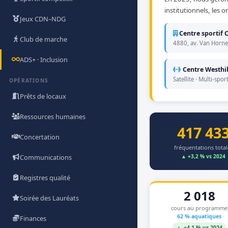
institutionnels, les
Jeux CDN–NDG
Centre sportif
Club de marche
4880, av. Van Horne 
ADS+ · Inclusion
Centre Westhil
Satellite · Multi-spor
OPÉRATIONS
Prêts de locaux
Ressources humaines
417 43
Concertation
fréquentations total
Communications
▲ +3,2 % vs 2024
Registres qualité
2 018
Soirée des Lauréats
cours au programme
62 % aquatiques
Finances
▲ +4,1 % vs 2024