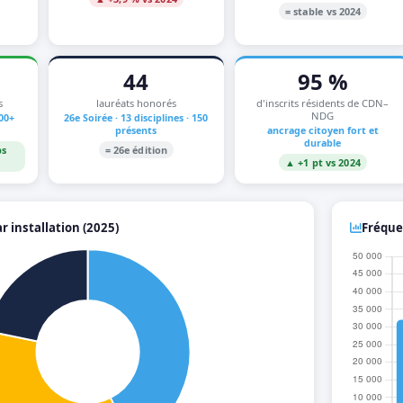
= stable vs 2024
44
95 %
s
lauréats honorés
d'inscrits résidents de CDN–
NDG
500+
26e Soirée · 13 disciplines · 150
présents
ancrage citoyen fort et
durable
bs
= 26e édition
▲ +1 pt vs 2024
 installation (2025)
Fréque